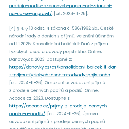
prodeje-podilu-a-cennych-papiru-od-zdaneni-
na-co-se-pripravit/
. [cit. 2024-11-26].
[4] § 4, § 10 odst. 4 zákona č. 586/1992 Sb., České
národní rady o daních z příjmů, ve znění účinném
od 1.1.2025; Konsolidační balíček II: Daň z příjmu
fyzických osob a odvody pojistného. Online.
Danovky.cz. 2023. Dostupné z:
https://danovky.cz/cs/konsolidacni-balicek-ii-dan-
z-prijmu-fyzickych-osob-a-odvody-pojistneho
.
[cit. 2024-11-26]; Omezení osvobození příjmů
z prodeje cenných papírů a podílů. Online.
Accace.cz. 2023. Dostupné z:
https://accace.cz/prijmy-z-prodeje-cennych-
papiru-a-podilu/
. [cit. 2024-11-26]; Úprava
osvobození příjmů z prodeje cenných papírů