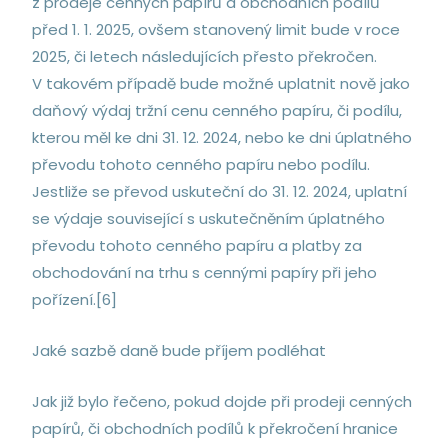
z prodeje cenných papírů a obchodních podílů
před 1. 1. 2025, ovšem stanovený limit bude v roce
2025, či letech následujících přesto překročen.
V takovém případě bude možné uplatnit nově jako
daňový výdaj tržní cenu cenného papíru, či podílu,
kterou měl ke dni 31. 12. 2024, nebo ke dni úplatného
převodu tohoto cenného papíru nebo podílu.
Jestliže se převod uskuteční do 31. 12. 2024, uplatní
se výdaje související s uskutečněním úplatného
převodu tohoto cenného papíru a platby za
obchodování na trhu s cennými papíry při jeho
pořízení.[6]
Jaké sazbě daně bude příjem podléhat
Jak již bylo řečeno, pokud dojde při prodeji cenných
papírů, či obchodních podílů k překročení hranice