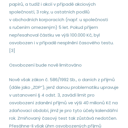
papírů, a tudíž i akcií v případě akciových
společností, 3 roky, u ostatních podílů
v obchodních korporacích (např. u společnosti
s ručením omezeným) 5 let. Pokud příjem
nepřesahoval částku ve výši 100.000 Kč, byl
osvobozen i v případě nesplnění časového testu.
[3]
Osvobození bude nově limitováno
Nově však zákon č. 586/1992 Sb., o daních z příjmů
(dále jako „ZDP“), jenž danou problematiku upravuje
v ustanovení § 4 odst. 3, zavádí limit pro
osvobození zdanění příjmů ve výši 40 milionů Kč na
zdaňovací období, jímž je pro tyto účely kalendářní
rok. Zmiňovaný časový test tak zůstává nedotčen.
Přesáhne-li však úhrn osvobozených příjmů