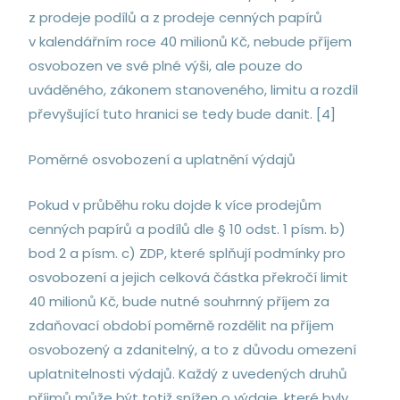
z prodeje podílů a z prodeje cenných papírů
v kalendářním roce 40 milionů Kč, nebude příjem
osvobozen ve své plné výši, ale pouze do
uváděného, zákonem stanoveného, limitu a rozdíl
převyšující tuto hranici se tedy bude danit. [4]
Poměrné osvobození a uplatnění výdajů
Pokud v průběhu roku dojde k více prodejům
cenných papírů a podílů dle § 10 odst. 1 písm. b)
bod 2 a písm. c) ZDP, které splňují podmínky pro
osvobození a jejich celková částka překročí limit
40 milionů Kč, bude nutné souhrnný příjem za
zdaňovací období poměrně rozdělit na příjem
osvobozený a zdanitelný, a to z důvodu omezení
uplatnitelnosti výdajů. Každý z uvedených druhů
příjmů může být totiž snížen o výdaje, které byly