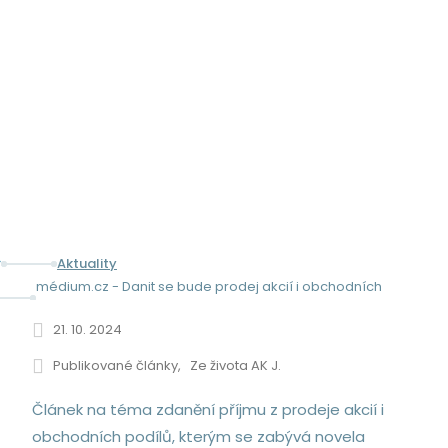
MÉDIUM.CZ - DANIT SE BUDE
PRODEJ AKCIÍ I OBCHODNÍCH
PODÍLŮ
Aktuality
médium.cz - Danit se bude prodej akcií i obchodních
podílů
21. 10. 2024
Publikované články
Ze života AK J.
Článek na téma zdanění příjmu z prodeje akcií i
obchodních podílů, kterým se zabývá novela