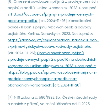
[6] Omezení osvobození příjmů z prodeje cenných
papírů a podílů. Online. Accace.cz. 2023. Dostupné
z:
https://accace.cz/prijmy-z-prodeje-cennych-
papiru-a-podilu/
. [cit. 2024-11-26]; Konsolidační
balíček II: Daň z příjmu fyzických osob a odvody
pojistného. Online. Danovky.cz. 2023. Dostupné z:
https://danovky.cz/cs/konsolidacni-balicek-ii-dan-
z-prijmu-fyzickych-osob-a-odvody-pojistneho
.
[cit. 2024-11-26];
Úprava osvobození příjmů
z prodeje cenných papírů a podílů na obchodních
korporacích. Online. Blog.pwc.cz. 2023. Dostupné z:
https://blog.pwc.cz/uprava-osvobozeni-prijmu-z-
prodeje-cennych-papiru-a-podilu-na-
obchodnich-korporacich. [cit. 2024-11-26]
[7] § 16 zákona č. 586/1992 Sb., České národní rady
o daních z příjmů, ve znění účinném od 1.1.2025