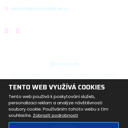
advokati@advokatijelinek.cz
Podmínky použití
|
Ochrana osobních údajů
|
Mapa stránek
TENTO WEB VYUŽÍVÁ COOKIES
© Advokátní kancelář JELÍNEK & Partneři s.r.o. 2026,
vytvořila eBRÁNA s.r.o.
Tento web používá k poskytování služeb,
personalizaci reklam a analýze návštěvnosti
soubory cookie. Používáním tohoto webu s tím
souhlasíte.
Zobrazit podrobnosti
Tento web je chráněn pomocí Google ReCAPTCHA a platí