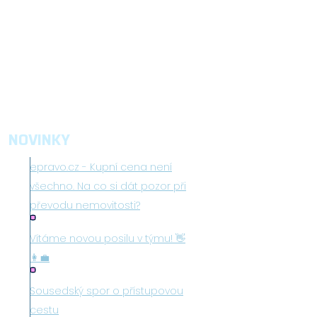
NOVINKY
epravo.cz - Kupní cena není
všechno. Na co si dát pozor při
převodu nemovitosti?
Vítáme novou posilu v týmu! 👋
👩‍💼
Sousedský spor o přístupovou
cestu