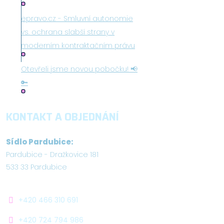
epravo.cz - Smluvní autonomie
vs. ochrana slabší strany v
moderním kontraktačním právu
Otevřeli jsme novou pobočku! 📢
🔑
KONTAKT A OBJEDNÁNÍ
Sídlo Pardubice:
Pardubice - Dražkovice 181
533 33 Pardubice
+420 466 310 691
+420 724 794 986