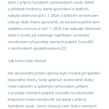
daní z příjmů fyzických i právnických osob, daně
z přidané hodnoty, daně spotřební a dalších,
nabyla účinnosti již k 1. 1. 2024. S blížícím se koncem
roku je však třeba upozornit, že iniciativa ještě není
zdaleka u konce a od 1. 1. 2025 tak nabude účinnosti
další z novel, jež zahrnuje například i omezení
osvobození při prodeji cenných papírů či podílů
v obchodních společnostech.[2]
Jak tomu bylo dosud
Dle dosavadní právní úpravy bylo možné při splnění
časového testu, tedy uplynutí stanovené doby
mezi nabytím a úplatným převodem, příjem
z prodeje cenných papírů a podílů na obchodní
korporaci zcela osvobodit od daně z příjmů
fyzických osob. Tento časový test činil u cenných