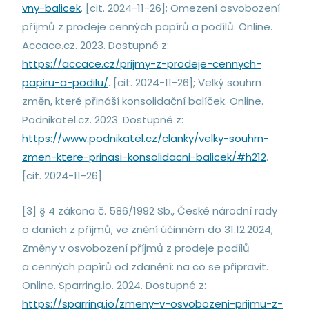
vny-balicek
. [cit. 2024-11-26]; Omezení osvobození
příjmů z prodeje cenných papírů a podílů. Online.
Accace.cz. 2023. Dostupné z:
https://accace.cz/prijmy-z-prodeje-cennych-
papiru-a-podilu/
. [cit. 2024-11-26]; Velký souhrn
změn, které přináší konsolidační balíček. Online.
Podnikatel.cz. 2023. Dostupné z:
https://www.podnikatel.cz/clanky/velky-souhrn-
zmen-ktere-prinasi-konsolidacni-balicek/#h212
.
[cit. 2024-11-26].
[3] § 4 zákona č. 586/1992 Sb., České národní rady
o daních z příjmů, ve znění účinném do 31.12.2024;
Změny v osvobození příjmů z prodeje podílů
a cenných papírů od zdanění: na co se připravit.
Online. Sparring.io. 2024. Dostupné z:
https://sparring.io/zmeny-v-osvobozeni-prijmu-z-