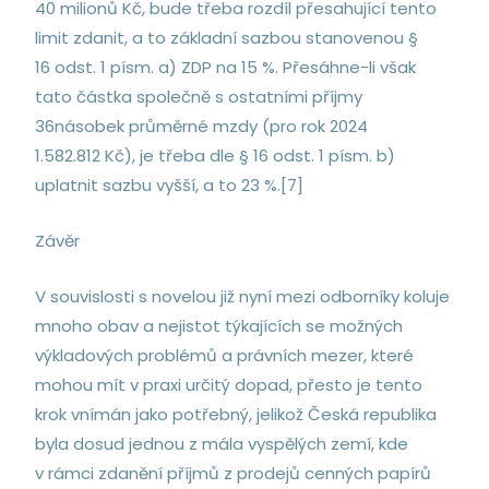
40 milionů Kč, bude třeba rozdíl přesahující tento
limit zdanit, a to základní sazbou stanovenou §
16 odst. 1 písm. a) ZDP na 15 %. Přesáhne-li však
tato částka společně s ostatními příjmy
36násobek průměrné mzdy (pro rok 2024
1.582.812 Kč), je třeba dle § 16 odst. 1 písm. b)
uplatnit sazbu vyšší, a to 23 %.[7]
Závěr
V souvislosti s novelou již nyní mezi odborníky koluje
mnoho obav a nejistot týkajících se možných
výkladových problémů a právních mezer, které
mohou mít v praxi určitý dopad, přesto je tento
krok vnímán jako potřebný, jelikož Česká republika
byla dosud jednou z mála vyspělých zemí, kde
v rámci zdanění příjmů z prodejů cenných papírů