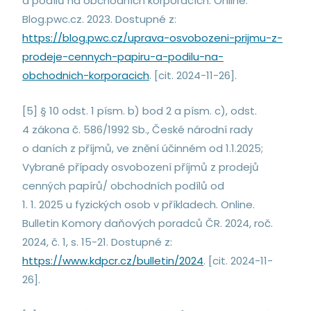
a podílů na obchodních korporacích. Online.
Blog.pwc.cz. 2023. Dostupné z:
https://blog.pwc.cz/uprava-osvobozeni-prijmu-z-
prodeje-cennych-papiru-a-podilu-na-
obchodnich-korporacich
. [cit. 2024-11-26].
[5] § 10 odst. 1 písm. b) bod 2 a písm. c), odst.
4 zákona č. 586/1992 Sb., České národní rady
o daních z příjmů, ve znění účinném od 1.1.2025;
Vybrané případy osvobození příjmů z prodejů
cenných papírů/ obchodních podílů od
1. 1. 2025 u fyzických osob v příkladech. Online.
Bulletin Komory daňových poradců ČR. 2024, roč.
2024, č. 1, s. 15-21. Dostupné z:
https://www.kdpcr.cz/bulletin/2024
. [cit. 2024-11-
26].