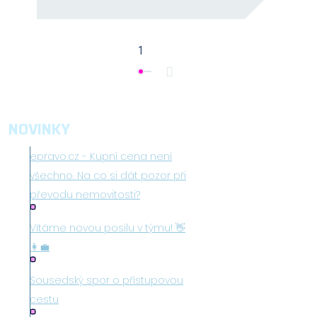
2
1
NOVINKY
epravo.cz - Kupní cena není
všechno. Na co si dát pozor při
převodu nemovitosti?
Vítáme novou posilu v týmu! 👋
👩‍💼
Sousedský spor o přístupovou
cestu