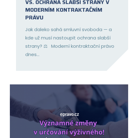
VS. OCHRANA SLABŠÍ STRANY V
MODERNÍM KONTRAKTAČNÍM
PRÁVU
Jak daleko sahá smluvní svoboda — a
kde už musí nastoupit ochrana slabší
strany? ⚖️ Moderní kontraktační právo
dnes...