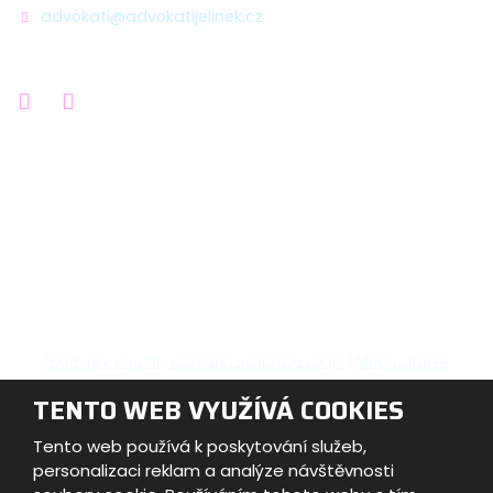
advokati@advokatijelinek.cz
Podmínky použití
|
Ochrana osobních údajů
|
Mapa stránek
TENTO WEB VYUŽÍVÁ COOKIES
© Advokátní kancelář JELÍNEK & Partneři s.r.o. 2026,
vytvořila eBRÁNA s.r.o.
Tento web používá k poskytování služeb,
personalizaci reklam a analýze návštěvnosti