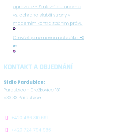
epravo.cz - Smluvní autonomie
vs. ochrana slabší strany v
moderním kontraktačním právu
Otevřeli jsme novou pobočku! 📢
🔑
KONTAKT A OBJEDNÁNÍ
Sídlo Pardubice:
Pardubice - Dražkovice 181
533 33 Pardubice
+420 466 310 691
+420 724 794 986