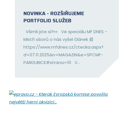
NOVINKA - ROZŠIŘUJEME
PORTFOLIO SLUŽEB
Všimli jste si?👀 Ve speciálu MF DNES -
Mistři oborů o nás vyšel článek 📰
https://www.mfdnes.cz/ctecka.aspx?
d=07.11.2025&n=MAGAZIN&e=SPCMF-
PARDUBICE#strana=10 V...