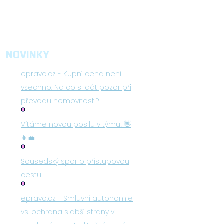
NOVINKY
epravo.cz - Kupní cena není
všechno. Na co si dát pozor při
převodu nemovitosti?
Vítáme novou posilu v týmu! 👋
👩‍💼
Sousedský spor o přístupovou
cestu
epravo.cz - Smluvní autonomie
vs. ochrana slabší strany v