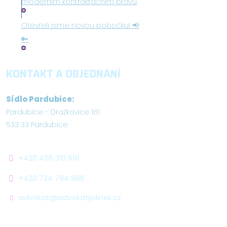
moderním kontraktačním právu
Otevřeli jsme novou pobočku! 📢
🔑
KONTAKT A OBJEDNÁNÍ
Sídlo Pardubice:
Pardubice - Dražkovice 181
533 33 Pardubice
+420 466 310 691
+420 724 794 986
advokati@advokatijelinek.cz