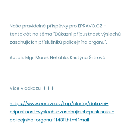
Naše pravidelné příspěvky pro EPRAVO.CZ -
tentokrát na téma "Důkazní přípustnost výslechů
zasahujících příslušníků policejního orgánu".
Autoři: Mgr. Marek Netáhlo, Kristýna Šlitrová
Více v odkazu: ⬇⬇⬇
https://www.epravo.cz/top/clanky/dukazni-
pripustnost-vyslechu-zasahujicich-prislusniku-
policejniho-organu-114811.html?mail