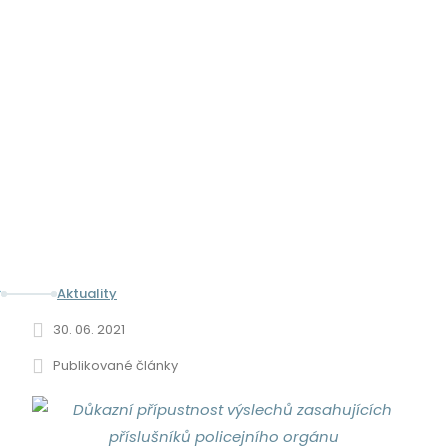
EPRAVO.CZ - DŮKAZNÍ
PŘÍPUSTNOST VÝSLECHŮ
ZASAHUJÍCÍCH PŘÍSLUŠNÍKŮ
POLICEJNÍHO ORGÁNU
Aktuality
epravo.cz - Důkazní přípustnost výslechů zasahujících
30. 06. 2021
příslušníků policejního orgánu
Publikované články