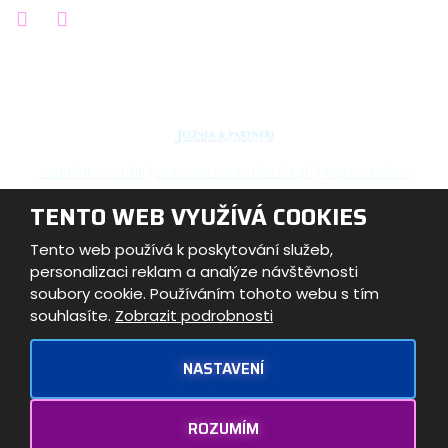
Podmínky použití
|
Ochrana osobních údajů
|
Mapa stránek
TENTO WEB VYUŽÍVÁ COOKIES
© Advokátní kancelář JELÍNEK & Partneři s.r.o. 2026,
vytvořila eBRÁNA s.r.o.
Tento web používá k poskytování služeb,
personalizaci reklam a analýze návštěvnosti
soubory cookie. Používáním tohoto webu s tím
souhlasíte.
Zobrazit podrobnosti
Tento web je chráněn pomocí Google ReCAPTCHA a platí
pro něj
NASTAVENÍ
zásady ochrany osobních údajů
a
smluvní podmínky
společnosti Google.
ROZUMÍM