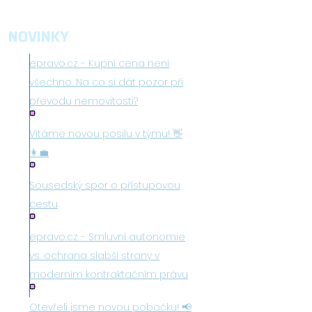
NOVINKY
epravo.cz - Kupní cena není
všechno. Na co si dát pozor při
převodu nemovitosti?
Vítáme novou posilu v týmu! 👋
👩‍💼
Sousedský spor o přístupovou
cestu
epravo.cz - Smluvní autonomie
vs. ochrana slabší strany v
moderním kontraktačním právu
Otevřeli jsme novou pobočku! 📢