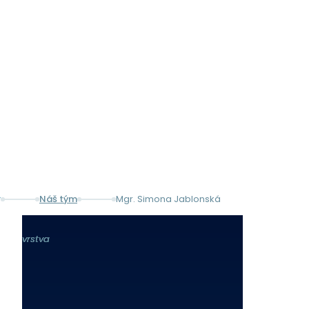
MGR. SIMONA JABLONSKÁ
Náš tým
Mgr. Simona Jablonská