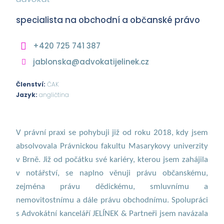
specialista na obchodní a občanské právo
+420 725 741 387
jablonska@advokatijelinek.cz
Členství:
ČAK
Jazyk:
angličtina
V právní praxi se pohybuji již od roku 2018, kdy jsem
absolvovala Právnickou fakultu Masarykovy univerzity
v Brně. Již od počátku své kariéry, kterou jsem zahájila
v notářství, se naplno věnuji právu občanskému,
zejména právu dědickému, smluvnímu a
nemovitostnímu a dále právu obchodnímu. Spolupráci
s Advokátní kanceláří JELÍNEK & Partneři jsem navázala