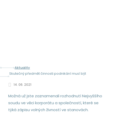
SKUTEČNÝ PŘEDMĚT ČINNOSTI
PODNIKÁNÍ MUSÍ BÝT
JEDNOZNAČNÝ
Aktuality
Skutečný předmět činnosti podnikání musí být
jednoznačný
14. 06. 2021
Možná už jste zaznamenali rozhodnutí Nejvyššího
soudu ve věci korporátu a společností, které se
týká zápisu volných živností ve stanovách.