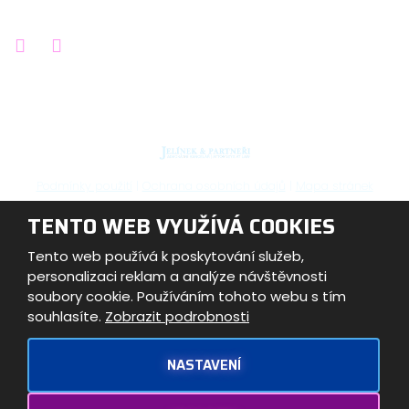
Podmínky použití
|
Ochrana osobních údajů
|
Mapa stránek
TENTO WEB VYUŽÍVÁ COOKIES
© Advokátní kancelář JELÍNEK & Partneři s.r.o. 2026,
vytvořila eBRÁNA s.r.o.
Tento web používá k poskytování služeb,
personalizaci reklam a analýze návštěvnosti
soubory cookie. Používáním tohoto webu s tím
souhlasíte.
Zobrazit podrobnosti
Tento web je chráněn pomocí Google ReCAPTCHA a platí
pro něj
NASTAVENÍ
zásady ochrany osobních údajů
a
smluvní podmínky
společnosti Google.