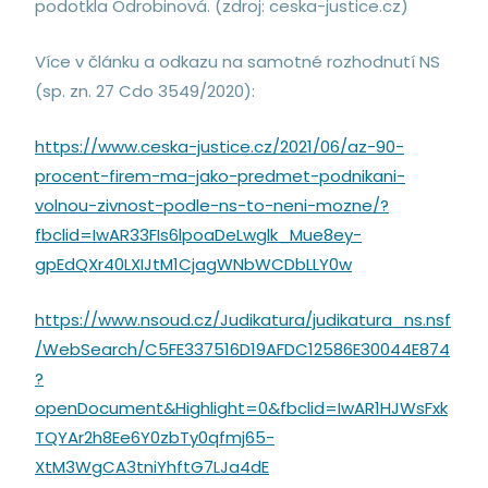
podotkla Odrobinová. (zdroj: ceska-justice.cz)
Více v článku a odkazu na samotné rozhodnutí NS
(sp. zn. 27 Cdo 3549/2020):
https://www.ceska-justice.cz/2021/06/az-90-
procent-firem-ma-jako-predmet-podnikani-
volnou-zivnost-podle-ns-to-neni-mozne/?
fbclid=IwAR33FIs6lpoaDeLwglk_Mue8ey-
gpEdQXr40LXIJtM1CjagWNbWCDbLLY0w
https://www.nsoud.cz/Judikatura/judikatura_ns.nsf
/WebSearch/C5FE337516D19AFDC12586E30044E874
?
openDocument&Highlight=0&fbclid=IwAR1HJWsFxk
TQYAr2h8Ee6Y0zbTy0qfmj65-
XtM3WgCA3tniYhftG7LJa4dE