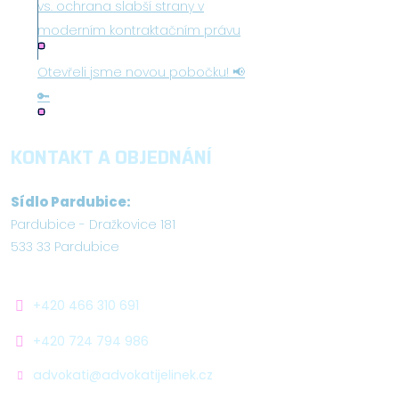
vs. ochrana slabší strany v
moderním kontraktačním právu
Otevřeli jsme novou pobočku! 📢
🔑
KONTAKT A OBJEDNÁNÍ
Sídlo Pardubice:
Pardubice - Dražkovice 181
533 33 Pardubice
+420 466 310 691
+420 724 794 986
advokati@advokatijelinek.cz