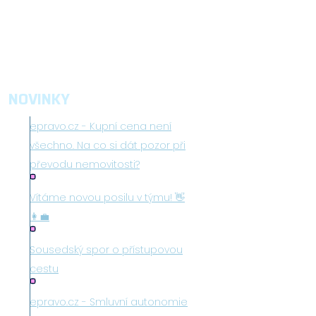
NOVINKY
epravo.cz - Kupní cena není
všechno. Na co si dát pozor při
převodu nemovitosti?
Vítáme novou posilu v týmu! 👋
👩‍💼
Sousedský spor o přístupovou
cestu
epravo.cz - Smluvní autonomie