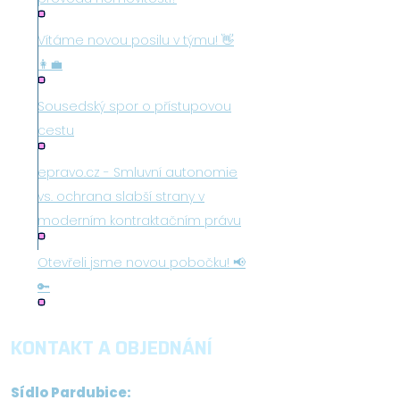
Vítáme novou posilu v týmu! 👋
👩‍💼
Sousedský spor o přístupovou
cestu
epravo.cz - Smluvní autonomie
vs. ochrana slabší strany v
moderním kontraktačním právu
Otevřeli jsme novou pobočku! 📢
🔑
KONTAKT A OBJEDNÁNÍ
Sídlo Pardubice: