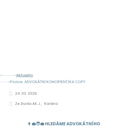
POZICE: ADVOKÁTNÍ
KONCIPIENT/KA
Aktuality
Pozice: ADVOKÁTNÍ KONCIPIENT/KA COPY
24. 03. 2026
Ze života AK J.
Kariéra
👩‍💼🧑‍💼 HLEDÁME ADVOKÁTNÍHO