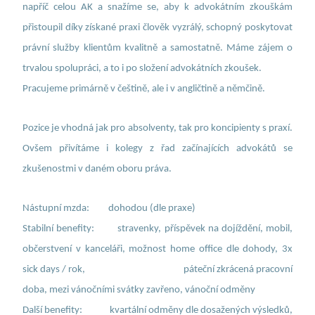
napříč celou AK a snažíme se, aby k advokátním zkouškám
přistoupil díky získané praxi člověk vyzrálý, schopný poskytovat
právní služby klientům kvalitně a samostatně. Máme zájem o
trvalou spolupráci, a to i po složení advokátních zkoušek.
Pracujeme primárně v češtině, ale i v angličtině a němčině.
Pozice je vhodná jak pro absolventy, tak pro koncipienty s praxí.
Ovšem přivítáme i kolegy z řad začínajících advokátů se
zkušenostmi v daném oboru práva.
Nástupní mzda:
dohodou (dle praxe)
Stabilní benefity: stravenky, příspěvek na dojíždění, mobil,
občerstvení v kanceláři, možnost home office dle dohody, 3x
sick days / rok, páteční zkrácená pracovní
doba, mezi vánočními svátky zavřeno, vánoční odměny
Další benefity: kvartální odměny dle dosažených výsledků,