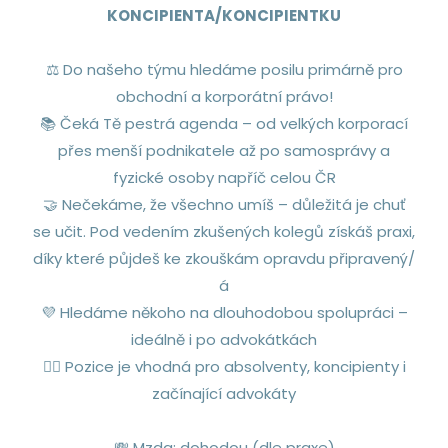
KONCIPIENTA/KONCIPIENTKU
⚖️ Do našeho týmu hledáme posilu primárně pro
obchodní a korporátní právo!
📚 Čeká Tě pestrá agenda – od velkých korporací
přes menší podnikatele až po samosprávy a
fyzické osoby napříč celou ČR
🤝 Nečekáme, že všechno umíš – důležitá je chuť
se učit. Pod vedením zkušených kolegů získáš praxi,
díky které půjdeš ke zkouškám opravdu připravený/
á
💜 Hledáme někoho na dlouhodobou spolupráci –
ideálně i po advokátkách
🙂‍↕️ Pozice je vhodná pro absolventy, koncipienty i
začínající advokáty
💸 Mzda: dohodou (dle praxe)