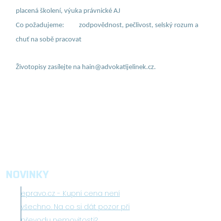
placená školení, výuka právnické AJ
Co požadujeme: zodpovědnost, pečlivost, selský rozum a
chuť na sobě pracovat
Životopisy zasílejte na hain@advokatijelinek.cz.
NOVINKY
epravo.cz - Kupní cena není
všechno. Na co si dát pozor při
převodu nemovitosti?