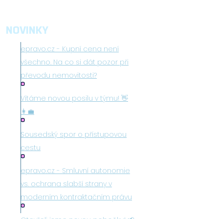
NOVINKY
epravo.cz - Kupní cena není
všechno. Na co si dát pozor při
převodu nemovitosti?
Vítáme novou posilu v týmu! 👋
👩‍💼
Sousedský spor o přístupovou
cestu
epravo.cz - Smluvní autonomie
vs. ochrana slabší strany v
moderním kontraktačním právu