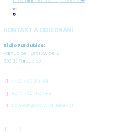
Otevřeli jsme novou pobočku! 📢
🔑
KONTAKT A OBJEDNÁNÍ
Sídlo Pardubice:
Pardubice - Dražkovice 181
533 33 Pardubice
+420 466 310 691
+420 724 794 986
advokati@advokatijelinek.cz